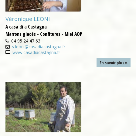
Véronique LEONI
A casa di a Castagna
Marrons glacés - Confitures - Miel AOP
04 95 24 47 63
v.leoni@casadiacastagna.fr
www.casadiacastagna.fr
En savoir plus »