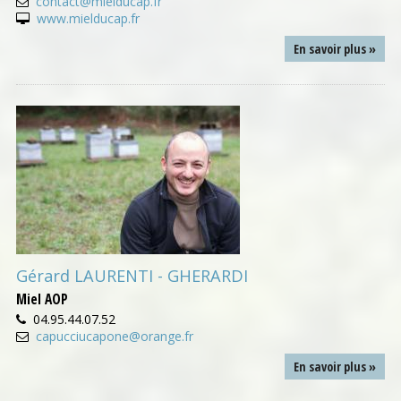
contact@mielducap.fr
www.mielducap.fr
En savoir plus »
Gérard LAURENTI - GHERARDI
Miel AOP
04.95.44.07.52
capucciucapone@orange.fr
En savoir plus »