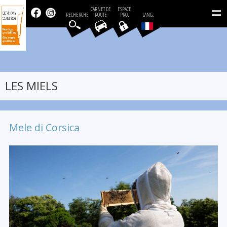
=
CARNET DE
ESPACE
RECHERCHE
ROUTE
PRO.
LANG.
LES MIELS
Mele di Corsica