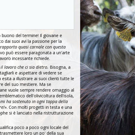
o buono del termine! Il giovane e
o dai suoi avi la passione per la
rapporto quasi carnale con questa
ulivo può essere paragonata a un'arte
avoro incessante richiede.
 lavoro che ci sia dietro.
Bisogna, a
 tagliarli e aspettare di vedere se
ita a illustrare ai suoi clienti tutte le
ure del suo mestiere. Ma se
giovane vuole sempre rendere omaggio al
blematico dell'olivicoltura dell'isola,
 mi ha sostenuto in ogni tappa della
re!
». Con molti progetti in testa e una
e si è lanciato nella ristrutturazione
ualifica poco a poco ogni locale del
i trasmettere loro un po' della sua