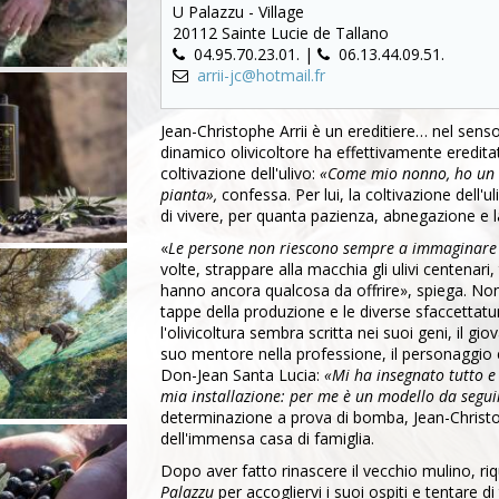
U Palazzu - Village
20112 Sainte Lucie de Tallano
04.95.70.23.01.
|
06.13.44.09.51.
arrii-jc@hotmail.fr
Jean-Christophe Arrii è un ereditiere… nel sens
dinamico olivicoltore ha effettivamente ereditat
coltivazione dell'ulivo:
«Come mio nonno, ho un 
pianta»,
confessa. Per lui, la coltivazione dell'
di vivere, per quanta pazienza, abnegazione e l
«
Le persone non riescono sempre a immaginare il
volte, strappare alla macchia gli ulivi centenari,
hanno ancora qualcosa da offrire», spiega. Non es
tappe della produzione e le diverse sfaccettat
l'olivicoltura sembra scritta nei suoi geni, il 
suo mentore nella professione, il personaggio em
Don-Jean Santa Lucia:
«Mi ha insegnato tutto e
mia installazione: per me è un modello da segui
determinazione a prova di bomba, Jean-Christoph
dell'immensa casa di famiglia.
Dopo aver fatto rinascere il vecchio mulino, riq
Palazzu
per accogliervi i suoi ospiti e tentare d