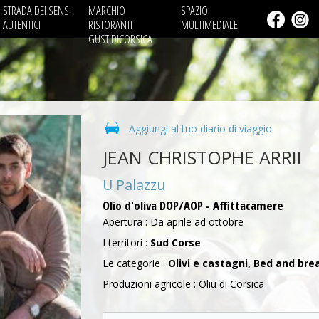
STRADA DEI SENSI
MARCHIO
SPAZIO
AUTENTICI
RISTORANTI
MULTIMEDIALE
GUSTIDICORSICA
Aggiungi al tuo diario di viaggio.
JEAN CHRISTOPHE ARRII
U Palazzu
Olio d'oliva DOP/AOP - Affittacamere
Apertura : Da aprile ad ottobre
I territori :
Sud Corse
Le categorie :
Olivi e castagni, Bed and brea
Produzioni agricole : Oliu di Corsica