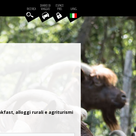
DIARIO DI
ESPACE
RICERCA
VIAGGIO
PRO.
LANG.
kfast, alloggi rurali e agriturismi