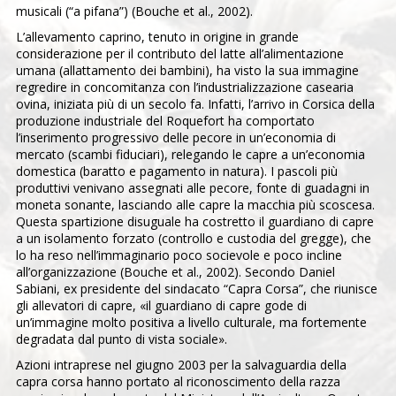
musicali (“a pifana”) (Bouche et al., 2002).
L’allevamento caprino, tenuto in origine in grande
considerazione per il contributo del latte all’alimentazione
umana (allattamento dei bambini), ha visto la sua immagine
regredire in concomitanza con l’industrializzazione casearia
ovina, iniziata più di un secolo fa. Infatti, l’arrivo in Corsica della
produzione industriale del Roquefort ha comportato
l’inserimento progressivo delle pecore in un’economia di
mercato (scambi fiduciari), relegando le capre a un’economia
domestica (baratto e pagamento in natura). I pascoli più
produttivi venivano assegnati alle pecore, fonte di guadagni in
moneta sonante, lasciando alle capre la macchia più scoscesa.
Questa spartizione disuguale ha costretto il guardiano di capre
a un isolamento forzato (controllo e custodia del gregge), che
lo ha reso nell’immaginario poco socievole e poco incline
all’organizzazione (Bouche et al., 2002). Secondo Daniel
Sabiani, ex presidente del sindacato “Capra Corsa”, che riunisce
gli allevatori di capre, «il guardiano di capre gode di
un’immagine molto positiva a livello culturale, ma fortemente
degradata dal punto di vista sociale».
Azioni intraprese nel giugno 2003 per la salvaguardia della
capra corsa hanno portato al riconoscimento della razza