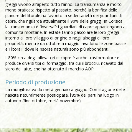
greggi vivono all’aperto tutto l’anno. La transumanza è molto
meno praticata rispetto al passato, perché la bonifica delle
pianure del litorale ha favorito la sedentarietà dei guardiani di
capre, che riguarda attualmente il 90% delle greggi. In Corsica
la transumanza è “inversa”: i guardiani di capre appartengono a
comunità montane. In estate fanno pascolare le loro greggi
intorno al loro villaggio di origine o negli alpeggi di loro
proprietà, mentre da ottobre a maggio invadono le zone basse
e i litorali, dove le risorse naturali sono più abbondanti.
L’80% circa degli allevatori di capre è anche trasformatore e
produce diversi tipi di formaggio, tra cui il brocciu, ricavato dal
siero del latte, che ha ottenuto il marchio AOP.
Periodo di produzione
La mungitura va da metà gennaio a giugno. Con stagione delle
nascite naturalmente posticipata, l’85% dei parti ha luogo in
autunno (fine ottobre, metà novembre).