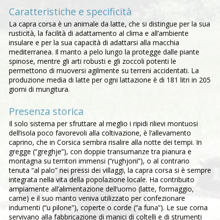
Caratteristiche e specificità
La capra corsa è un animale da latte, che si distingue per la sua
rusticità, la facilità di adattamento al clima e all’ambiente
insulare e per la sua capacità di adattarsi alla macchia
mediterranea. Il manto a pelo lungo la protegge dalle piante
spinose, mentre gli arti robusti e gli zoccoli potenti le
permettono di muoversi agilmente su terreni accidentati. La
produzione media di latte per ogni lattazione è di 181 litri in 205
giorni di mungitura.
Presenza storica
Il solo sistema per sfruttare al meglio i ripidi rilievi montuosi
dell’isola poco favorevoli alla coltivazione, è l’allevamento
caprino, che in Corsica sembra risalire alla notte dei tempi. In
gregge (“greghje”), con doppie transumanze tra pianura e
montagna su territori immensi (“rughjoni”), o al contrario
tenuta “al palo” nei pressi dei villaggi, la capra corsa si è sempre
integrata nella vita della popolazione locale. Ha contribuito
ampiamente all’alimentazione dell’uomo (latte, formaggio,
carne) e il suo manto veniva utilizzato per confezionare
indumenti (“u pilone”), coperte o corde (“a funa”). Le sue corna
servivano alla fabbricazione di manici di coltelli e di strumenti