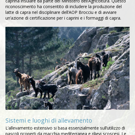
caprina insulare da parte del Ministero dell’Agricoltura. Questo
riconoscimento ha consentito di includere la produzione del
latte di capra nel disciplinare dell’AOP Brocciu e di avviare
un’azione di certificazione per i caprini e i formaggi di capra.
Sistemi e luoghi di allevamento
L’allevamento estensivo si basa essenzialmente sull’utilizzo di
pascoli ricoperti da macchia mediterranea e rilievi scoscesi. Le