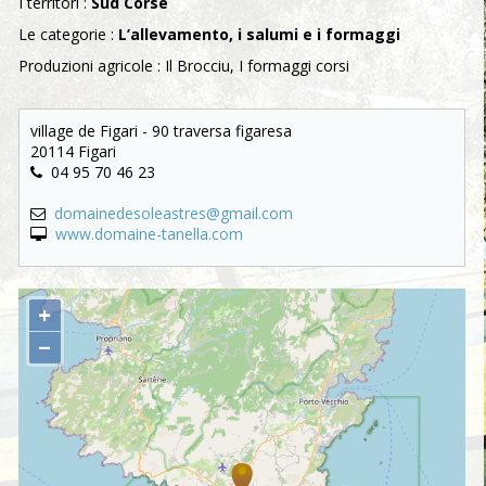
I territori :
Sud Corse
Le categorie :
L’allevamento, i salumi e i formaggi
Produzioni agricole : Il Brocciu, I formaggi corsi
village de Figari - 90 traversa figaresa
20114 Figari
04 95 70 46 23
domainedesoleastres@gmail.com
www.domaine-tanella.com
+
−