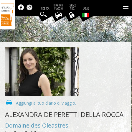
=
DIARIO DI
ESPACE
RICERCA
VIAGGIO
PRO.
LANG.
Aggiungi al tuo diario di viaggio.
ALEXANDRA DE PERETTI DELLA ROCCA
Domaine des Oleastres