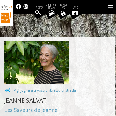
=
LIBRETTU DI
ESPACE
RICERCA
STRADA
PRO.
LANG.
Aghjugna à u vostru librettu di strada
JEANNE SALVAT
Les Saveurs de Jeanne