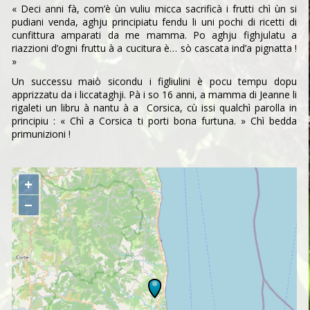
« Deci anni fà, com’è ùn vuliu micca sacrificà i frutti chì ùn si
pudiani venda, aghju principiatu fendu li uni pochi di ricetti di
cunfittura amparati da me mamma. Po aghju fighjulatu a
riazzioni d’ogni fruttu à a cucitura è… sò cascata ind’a pignatta !
»
Un successu maiò sicondu i figliulini è pocu tempu dopu
apprizzatu da i liccataghji. Pà i so 16 anni, a mamma di Jeanne li
rigaleti un libru à nantu à a Corsica, cù issi qualchì parolla in
principiu : « Chì a Corsica ti porti bona furtuna. » Chì bedda
primunizioni !
+
−