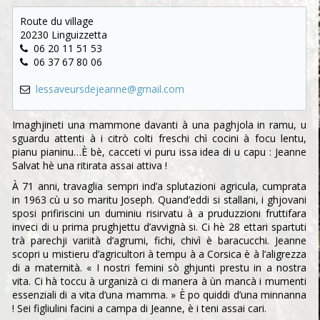
Route du village
20230 Linguizzetta
06 20 11 51 53
06 37 67 80 06
lessaveursdejeanne@gmail.com
Imaghjineti una mammone davanti à una paghjola in ramu, u
sguardu attenti à i citrò colti freschi chì cocini à focu lentu,
pianu pianinu…È bè, cacceti vi puru issa idea di u capu : Jeanne
Salvat hè una ritirata assai attiva !
À 71 anni, travaglia sempri ind’a splutazioni agricula, cumprata
in 1963 cù u so maritu Joseph. Quand’eddi si stallani, i ghjovani
sposi prifiriscini un duminiu risirvatu à a pruduzzioni fruttifara
inveci di u prima prughjettu d’avvignà si. Ci hè 28 ettari spartuti
trà parechji variità d’agrumi, fichi, chivì è baracucchi. Jeanne
scopri u mistieru d’agricultori à tempu à a Corsica è à l’aligrezza
di a maternità. « I nostri femini sò ghjunti prestu in a nostra
vita. Ci hà toccu à urganizà ci di manera à ùn mancà i mumenti
essenziali di a vita d’una mamma. » È po quiddi d’una minnanna
! Sei figliulini facini a campa di Jeanne, è i teni assai cari.