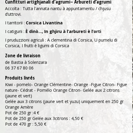
Cunfitturi artighjanali d'agrumi– Arbureti d’agrumi
Accolta : Tutta l'annata nantu à appuntamentu / chjusu
d’uttrovi.
I tarritorii :
Corsica Livantina
I catigurii :
È dinò…, In ghjiru à l’arbureti è l’orti
I pruduzzioni agriculi : A clementina di Corsica, U pumelu di
Corsica, I frutti è ligumi di Corsica
Zone de livraison
de Bastia à Solenzara
06 37 67 80 06
Produits livrés
Kiwi - pomelo- Orange Clémentine- Orange -Figue Citron- Figue
nature- Cédrat - Pomélo Orange Citron- Gelée aux 2 citrons
(jaune et vert)
Gelée aux 3 citrons (jaune vert et yuzu) uniquement en 250 gr
Orange Amère
Pot de 250 gr :4 €
Pot de 250 gr Gelée aux 3citrons : 4,50 €
Pot de 470 gr : 5,50 €